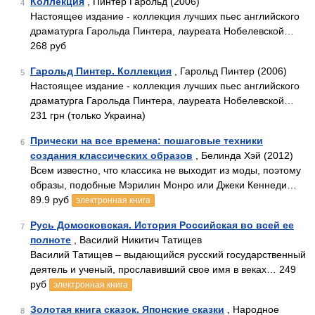
Коллекция
, Пинтер Гарольд (2006)
4
Настоящее издание - коллекция лучших пьес английского
драматурга Гарольда Пинтера, лауреата Нобелевской…
268 руб
Гарольд Пинтер. Коллекция
, Гарольд Пинтер (2006)
5
Настоящее издание - коллекция лучших пьес английского
драматурга Гарольда Пинтера, лауреата Нобелевской…
231 грн (только Украина)
Прически на все времена: пошаговые техники
6
создания классических образов
, Белинда Хэй (2012)
Всем известно, что классика не выходит из моды, поэтому
образы, подобные Мэрилин Монро или Джеки Кеннеди…
89.9 руб
электронная книга
Русь Домосковская. История Российская во всей ее
7
полноте
, Василий Никитич Татищев
Василий Татищев – выдающийся русский государственный
деятель и ученый, прославивший свое имя в веках… 249
руб
электронная книга
Золотая книга сказок. Японские сказки
, Народное
8