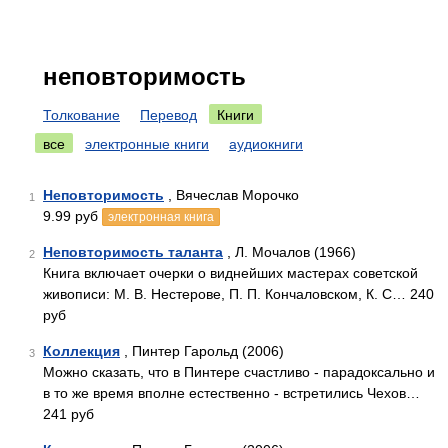
неповторимость
Толкование
Перевод
Книги
все
электронные книги
аудиокниги
Неповторимость
, Вячеслав Морочко
1
9.99 руб
электронная книга
Неповторимость таланта
, Л. Мочалов (1966)
2
Книга включает очерки о виднейших мастерах советской
живописи: М. В. Нестерове, П. П. Кончаловском, К. С… 240
руб
Коллекция
, Пинтер Гарольд (2006)
3
Можно сказать, что в Пинтере счастливо - парадоксально и
в то же время вполне естественно - встретились Чехов…
241 руб