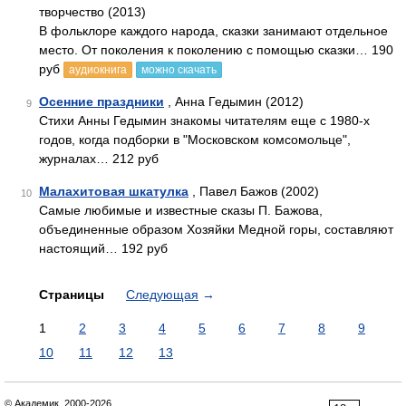
творчество (2013)
В фольклоре каждого народа, сказки занимают отдельное
место. От поколения к поколению с помощью сказки… 190
руб
аудиокнига
можно скачать
Осенние праздники
, Анна Гедымин (2012)
9
Стихи Анны Гедымин знакомы читателям еще с 1980-х
годов, когда подборки в "Московском комсомольце",
журналах… 212 руб
Малахитовая шкатулка
, Павел Бажов (2002)
10
Самые любимые и известные сказы П. Бажова,
объединенные образом Хозяйки Медной горы, составляют
настоящий… 192 руб
Страницы
Следующая
→
1
2
3
4
5
6
7
8
9
10
11
12
13
© Академик, 2000-2026